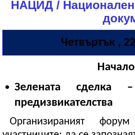
НАЦИД / Национален
докум
Четвъртък
, 2
Начало
Зелената сделка 
предизвикателства
Организираният фору
участниците: да се запозная