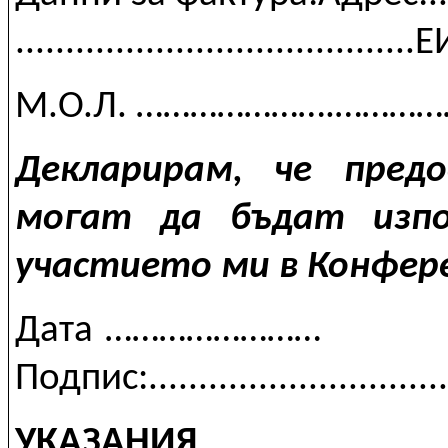
.....................................
М.О.Л. ………………….…………….......
Декларирам, че пред
могат да бъдат изпо
участието ми в Конфер
Дата 
Подпис:...............................
УКАЗАНИЯ