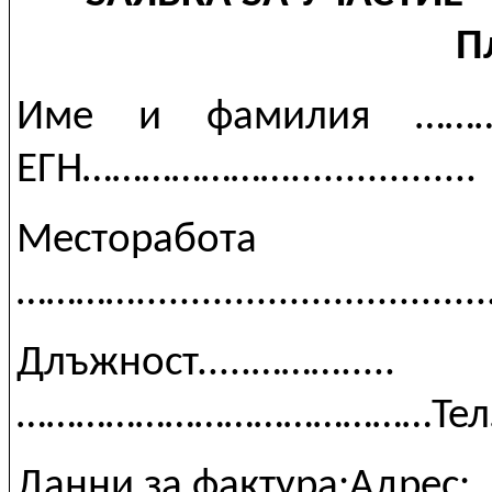
П
Име и фамилия ……
ЕГН………………….................
Месторабота
…………................................
Длъжност.....……….
……………………………………Тел…………..
Данни за фактура:Адрес:........