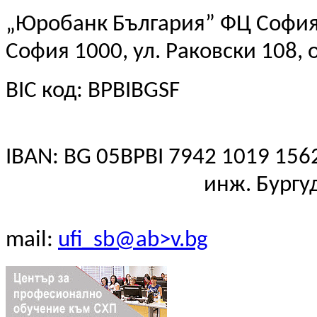
„Юробанк Българ
София 1000, ул. Раковски 108, 
BIC код: BPBIBGS
Тел: (02)
IBAN: BG 05BPBI 7942 1
инж. Бургуджиева, 
mail:
ufi_sb@ab>
v
.
bg