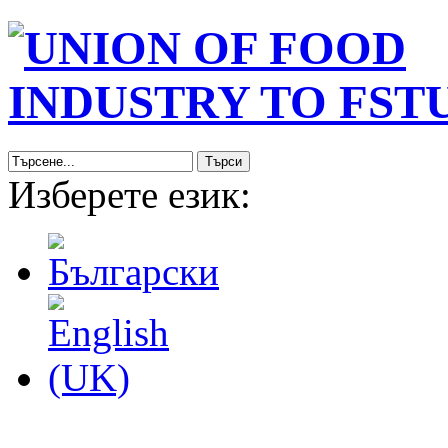
Търси
Изберете език: